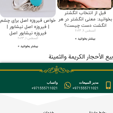
قبل از انتخاب انگشتر
بخوانید: معنی انگشتر در هر
خواص فیروزه اصل برای چشم
انگشت دست چیست؟
| فیروزه اصل نیشابور |
أغسطس 9, 2023
فیروزه نیشابور اصل
أغسطس 1, 2023
بیشتر بخوانید »
بیشتر بخوانید »
بيع الأحجار الكريمة والثمينة
مدير المبيعات
واتساب
971555711021+
971555711021+
روابط مفيدة
خدمات